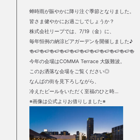
蝉時雨が賑やかに降り注ぐ季節となりました。
皆さま健やかにお過ごしでしょうか？
株式会社リープでは、7/19（金）に、
毎年恒例の納涼ビアガーデンを開催しました♪
🍻🍉🍻🍉🍻🍉🍻🍉🍻🍉🍻🍉🍻🍉🍻🍉🍻🍉🍻🍉🍻
今年の会場はCOMMA Terrace 大阪難波。
このお洒落な会場をご覧ください◎
なんばの街を見下ろしながら、
冷えたビールをいただく至福のひと時…
※画像は公式よりお借りしました※