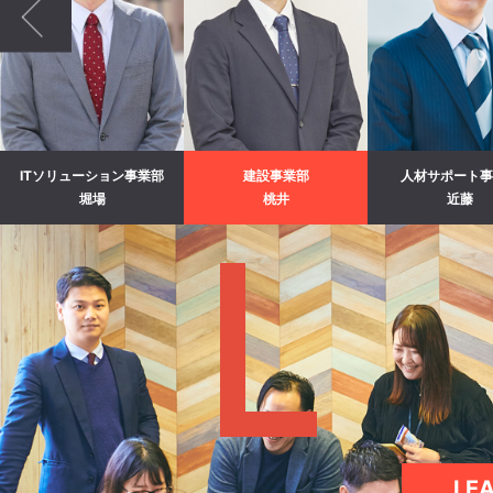
ITソリューション事業部
建設事業部
人材サポート事
堀場
桃井
近藤
LE