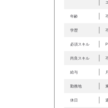
年齢
学歴
必須スキル
尚良スキル
給与
勤務地
休日