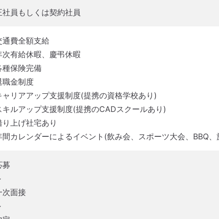
正社員もしくは契約社員
交通費全額支給
年次有給休暇、慶弔休暇
各種保険完備
退職金制度
キャリアアップ支援制度(提携の資格学校あり)
スキルアップ支援制度(提携のCADスクールあり)
借り上げ社宅あり
年間カレンダーによるイベント(飲み会、スポーツ大会、BBQ、
応募
↓
一次面接
↓