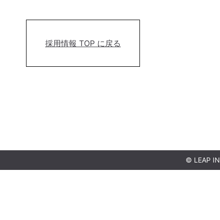
採用情報 TOP に戻る
© LEAP IN