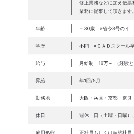
修正業務などに加え伝票
業務に従事して頂きます
年齢
～30歳 ※省令3号のイ
学歴
不問 ※ＣＡＤスクール
給与
月給制 18万～ （経験
昇給
年1回/5月
勤務地
大阪・兵庫・京都・奈良
休日
週休二日（土曜・日曜）
雇用形態
正社員もしくは契約社員