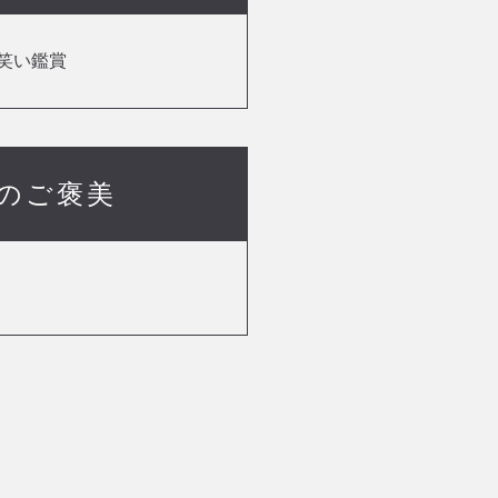
笑い鑑賞
のご褒美