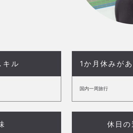
スキル
1か月休みが
国内一周旅行
味
休日の