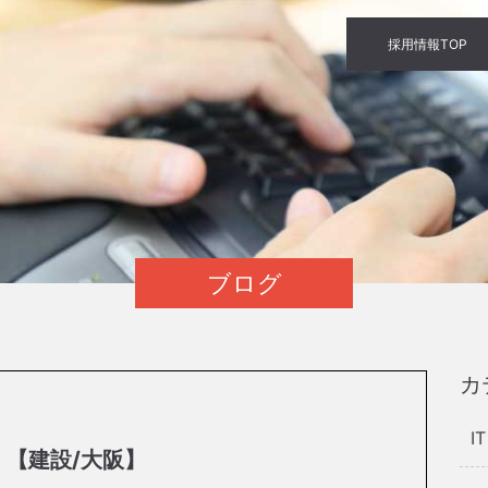
採用情報TOP
ブログ
カ
I
！【建設/大阪】