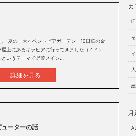
カ
I
そ
。 夏の一大イベントビアガーデン 10日華の金
ヤ屋上にあるキラビアに行ってきました（＾＾）
イ
ルというテーマで野菜メイン…
人
詳細を見る
建
月
ピューターの話
A